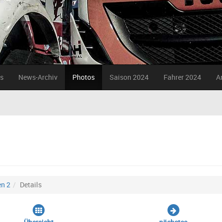
s
News-Archiv
Photos
Saison 2024
Fahrer 2024
A
n 2
Details