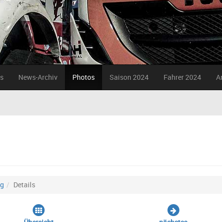
s
News-Archiv
Photos
Saison 2024
Fahrer 2024
A
ng
Details