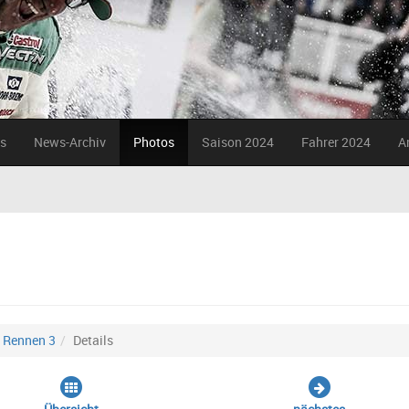
s
News-Archiv
Photos
Saison 2024
Fahrer 2024
A
Rennen 3
Details