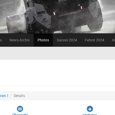
s
News-Archiv
Photos
Saison 2024
Fahrer 2024
A
nen 1
Details