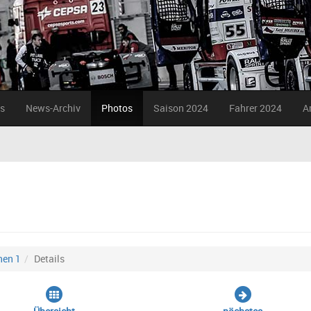
s
News-Archiv
Photos
Saison 2024
Fahrer 2024
A
nen 1
Details