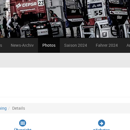
s
News-Archiv
Photos
Saison 2024
Fahrer 2024
A
ning
Details