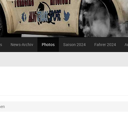
s
News-Archiv
Photos
Saison 2024
Fahrer 2024
A
nen