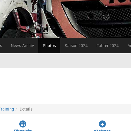
s
News-Archiv
Photos
Saison 2024
Fahrer 2024
A
Training
Details