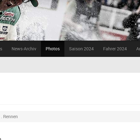
s
News-Archiv
Photos
Saison 2024
Fahrer 2024
A
1. Rennen
n