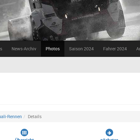
s
News-Archiv
Photos
Saison 2024
Fahrer 2024
A
uali-Rennen
Details