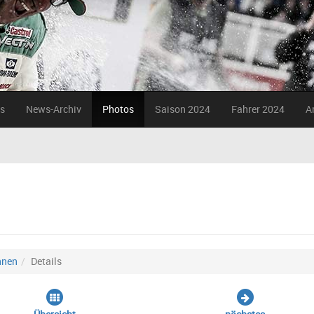
s
News-Archiv
Photos
Saison 2024
Fahrer 2024
A
nnen
Details