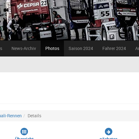
s
News-Archiv
Photos
Saison 2024
Fahrer 2024
A
uali-Rennen
Details