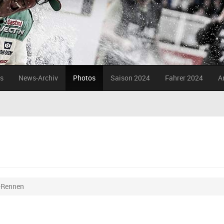
s
News-Archiv
Photos
Saison 2024
Fahrer 2024
A
-Rennen