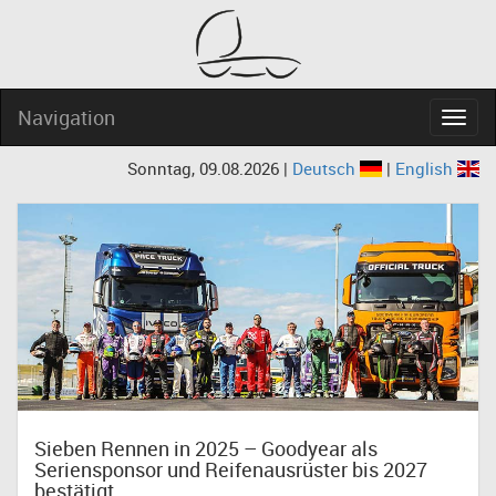
Navigation
Navig
Sonntag, 09.08.2026 |
Deutsch
|
English
Sieben Rennen in 2025 – Goodyear als
Seriensponsor und Reifenausrüster bis 2027
bestätigt