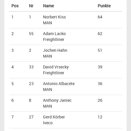
Pos
Nr
Name
Punkte
1
1
Norbert Kiss
64
MAN
2
55
Adam Lacko
62
Freightliner
3
2
Jochen Hahn
51
MAN
4
33
David Vrsecky
39
Freightliner
5
23
Antonio Albacete
36
MAN
6
8
Anthony Janiec
26
MAN
7
27
Gerd Körber
12
Iveco