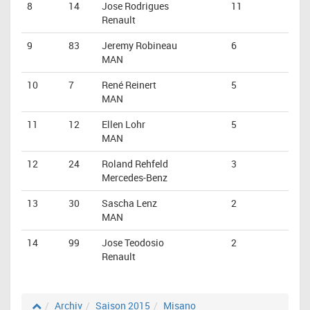
8
14
Jose Rodrigues
11
Renault
9
83
Jeremy Robineau
6
MAN
10
7
René Reinert
5
MAN
11
12
Ellen Lohr
5
MAN
12
24
Roland Rehfeld
3
Mercedes-Benz
13
30
Sascha Lenz
2
MAN
14
99
Jose Teodosio
2
Renault
Archiv
Saison 2015
Misano