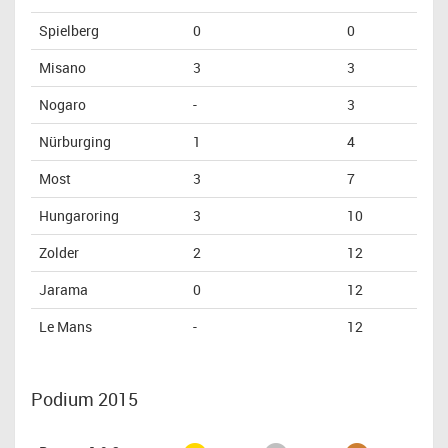
Spielberg
0
0
Misano
3
3
Nogaro
-
3
Nürburging
1
4
Most
3
7
Hungaroring
3
10
Zolder
2
12
Jarama
0
12
Le Mans
-
12
Podium 2015