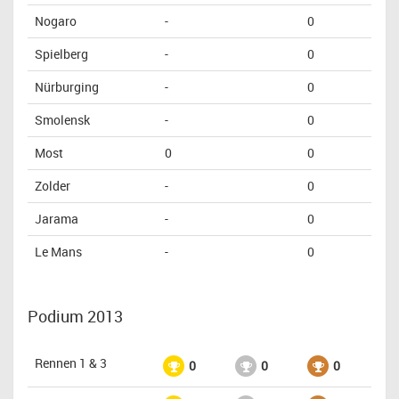
Nogaro
-
0
Spielberg
-
0
Nürburging
-
0
Smolensk
-
0
Most
0
0
Zolder
-
0
Jarama
-
0
Le Mans
-
0
Podium 2013
Rennen 1 & 3
0
0
0