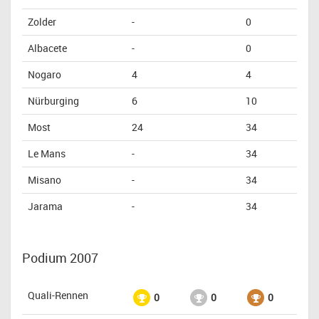
Zolder
-
0
Albacete
-
0
Nogaro
4
4
Nürburging
6
10
Most
24
34
Le Mans
-
34
Misano
-
34
Jarama
-
34
Podium 2007
Quali-Rennen
0
0
0