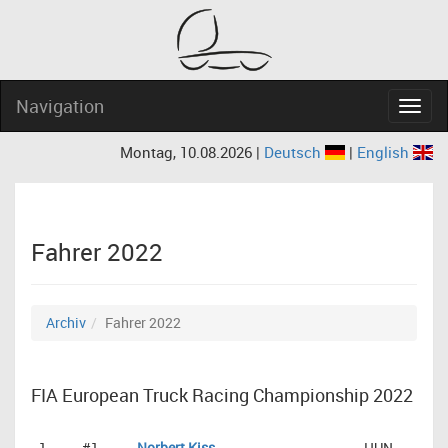
Navigation
Navig
Montag, 10.08.2026 |
Deutsch
|
English
Fahrer 2022
Archiv
Fahrer 2022
FIA European Truck Racing Championship 2022
1
#1
Norbert Kiss
HUN