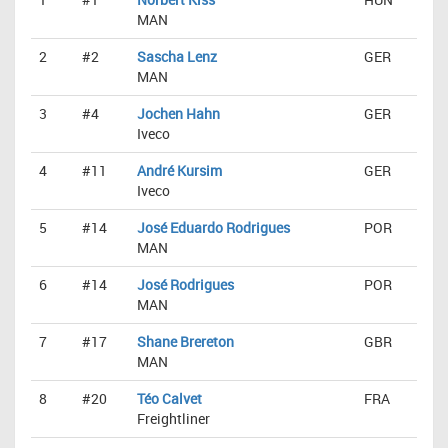
MAN
2
#2
Sascha Lenz
GER
MAN
3
#4
Jochen Hahn
GER
Iveco
4
#11
André Kursim
GER
Iveco
5
#14
José Eduardo Rodrigues
POR
MAN
6
#14
José Rodrigues
POR
MAN
7
#17
Shane Brereton
GBR
MAN
8
#20
Téo Calvet
FRA
Freightliner