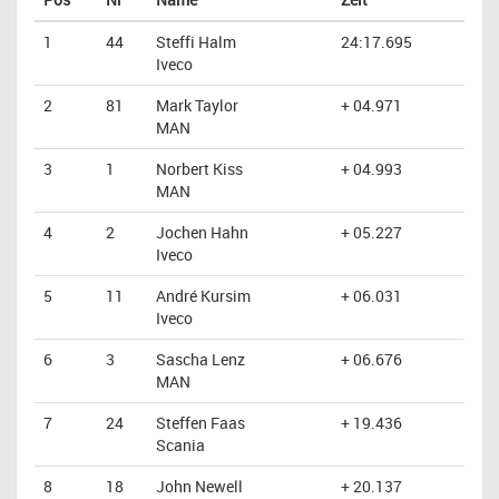
1
44
Steffi Halm
24:17.695
Iveco
2
81
Mark Taylor
+ 04.971
MAN
3
1
Norbert Kiss
+ 04.993
MAN
4
2
Jochen Hahn
+ 05.227
Iveco
5
11
André Kursim
+ 06.031
Iveco
6
3
Sascha Lenz
+ 06.676
MAN
7
24
Steffen Faas
+ 19.436
Scania
8
18
John Newell
+ 20.137