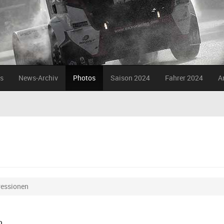
s
News-Archiv
Photos
Saison 2024
Fahrer 2024
A
ressionen
n