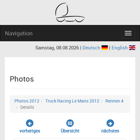
Navigation
Navig
Samstag, 08.08.2026 |
Deutsch
|
English
Photos
Photos 2012
Truck Racing Le Mans 2012
Rennen 4
Details
vorheriges
Übersicht
nächstes