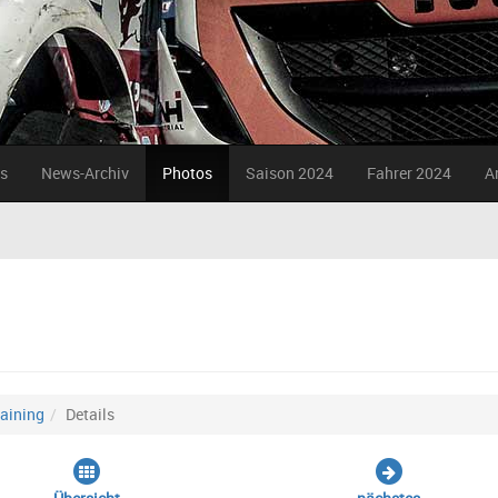
s
News-Archiv
Photos
Saison 2024
Fahrer 2024
A
raining
Details