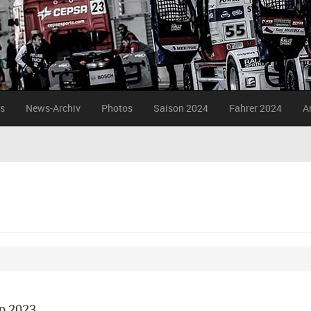
s
News-Archiv
Photos
Saison 2024
Fahrer 2024
A
p 2023