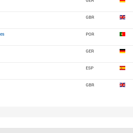
GER
GBR
ues
POR
GER
ESP
GBR