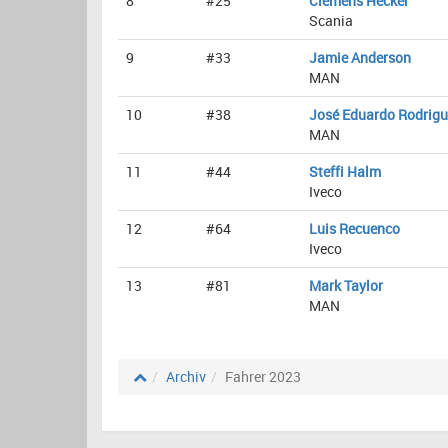
8
#25
Clemens Hecker
Scania
9
#33
Jamie Anderson
MAN
10
#38
José Eduardo Rodrig
MAN
11
#44
Steffi Halm
Iveco
12
#64
Luis Recuenco
Iveco
13
#81
Mark Taylor
MAN
Archiv
Fahrer 2023