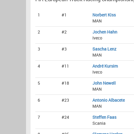
1
#1
Norbert Kiss
MAN
2
#2
Jochen Hahn
Iveco
3
#3
Sascha Lenz
MAN
4
#11
André Kursim
Iveco
5
#18
John Newell
MAN
6
#23
Antonio Albacete
MAN
7
#24
Steffen Faas
Scania